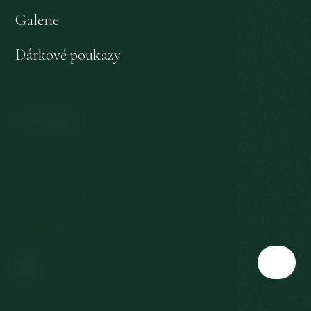
Ochrana osobních údajů
Galerie
Odstoupení od smlouvy
Dárkové poukazy
EU dotace
Kontakt
Slovenská 567/3
360 01 Karlovy Vary
Česká republika
T:
+420 353 177 111
E:
reservation@richmond.cz