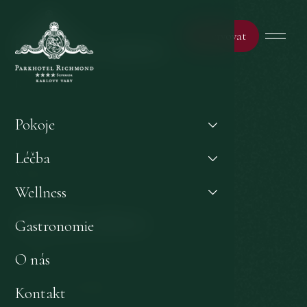
Rezervovat
Může Vás zajímat
Kontakt
Pokoje
Pokoje
Léčba
Léčba
Wellness
Wellness
Důležité odkazy
Gastronomie
GDPR & Cookies
O nás
Obchodní podmínky
Kontakt