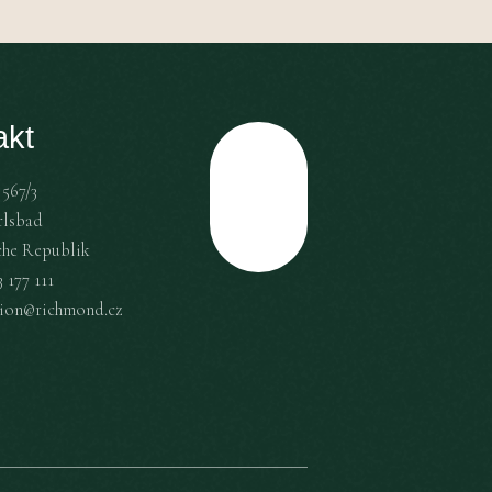
akt
567/3
Top
rlsbad
che Republik
 177 111
tion@richmond.cz