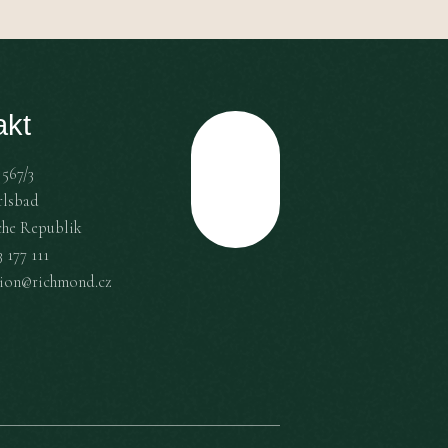
akt
567/3
Top
rlsbad
che Republik
 177 111
tion@richmond.cz