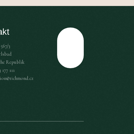
akt
567/3
Top
rlsbad
che Republik
 177 111
tion@richmond.cz