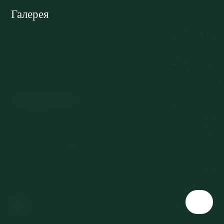
Галерея
Защита персональных данных
Отказ от договора
Субсидии ЕС
Связаться с
Slovenská 567/3
360 01 Карловы Вары
Чешская Республика
T:
+420 353 177 111
E:
reservation@richmond.cz