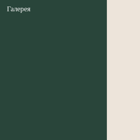
Галерея