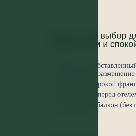
Идеальный выбор дл
уединением и споко
Практично обставленный
комфортное размещение 
Номера с широкой фран
Вид на парк перед отеле
Возможный балкон (без 