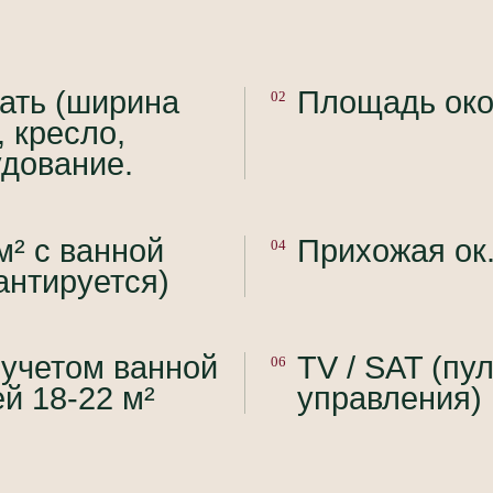
ать (ширина
Площадь око
02
, кресло,
удование.
м² с ванной
Прихожая ок.
04
антируется)
учетом ванной
TV / SAT (пу
06
й 18-22 м²
управления)