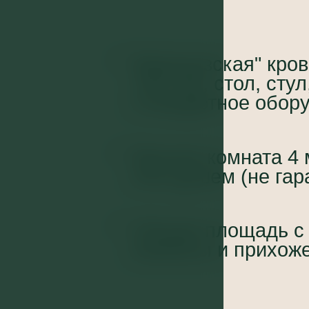
Французская" кров
01
140 см), стол, стул
стандартное обор
Ванная комната 4 
03
или душем (не гар
Общая площадь с 
05
комнаты и прихоже