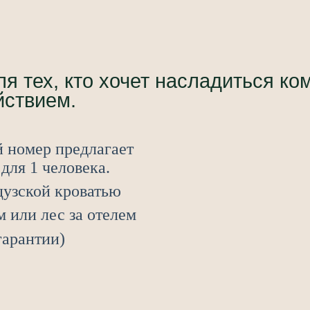
я тех, кто хочет насладиться ко
йствием.
 номер предлагает
для 1 человека.
цузской кроватью
м или лес за отелем
гарантии)