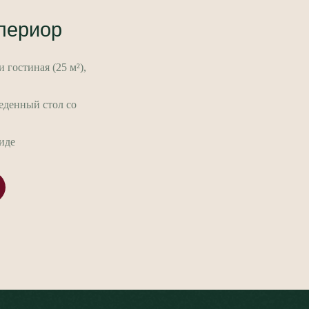
периор
и гостиная (25 м²),
беденный стол со
биде