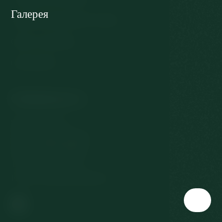
Галерея
Защита персональных данных
Отказ от договора
Субсидии ЕС
Связаться с
Slovenská 567/3
360 01 Карловы Вары
Чешская Республика
T:
+420 353 177 111
E:
reservation@richmond.cz