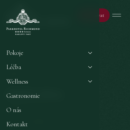
Rezervovat
Může Vás zajímat
Kontakt
Pokoje
Pokoje
Léčba
Léčba
Wellness
Wellness
Důležité odkazy
Gastronomie
GDPR & Cookies
O nás
Obchodní podmínky
Kontakt