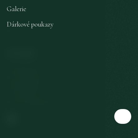
Ochrana osobních údajů
Galerie
Odstoupení od smlouvy
Dárkové poukazy
EU dotace
Kontakt
Slovenská 567/3
360 01 Karlovy Vary
Česká republika
T:
+420 353 177 111
E:
reservation@richmond.cz