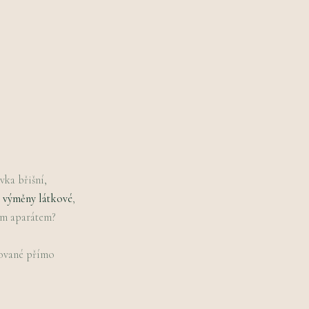
vka břišní,
 výměny látkové
,
vým aparátem?
ované přímo