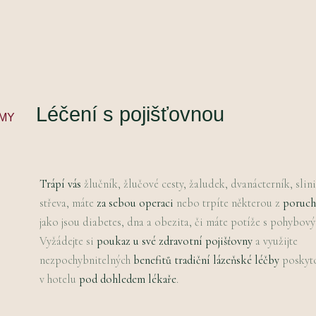
Léčení s pojišťovnou
MY
Trápí vás
žlučník, žlučové cesty, žaludek, dvanácterník, slini
střeva, máte
za sebou operaci
nebo trpíte některou z
poruch
jako jsou diabetes, dna a obezita, či máte potíže s pohybo
Vyžádejte si
poukaz u své zdravotní pojišťovny
a využijte
nezpochybnitelných
benefitů tradiční lázeňské léčby
poskyt
v hotelu
pod dohledem lékaře
.