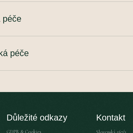
 péče
ká péče
Důležité odkazy
Kontakt
GDPR & Cookies
Slovenská 567/3