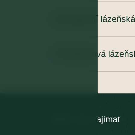
Komplexní lázeňská
03
Příspěvková lázeňs
04
Může Vás zajímat
Kontakt