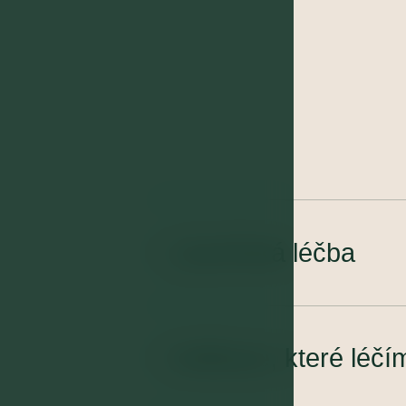
Lázeňská léčba
01
Indikace, které léčí
02