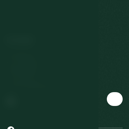
Odstoupení od smlouvy
EU dotace
Kontakt
Slovenská 567/3
360 01 Karlovy Vary
Česká republika
T:
+420 353 177 111
E:
reservation@richmond.cz