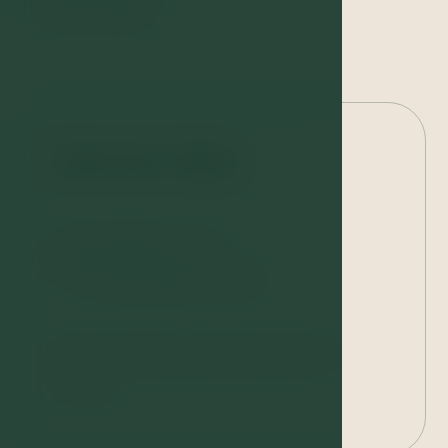
Ledová studna
Otevírací doba
Pondělí: 14:00–21:30
Úterý–Neděle: 13:00–21:30
Vstup do wellness centra je přes bazénové
centrum.