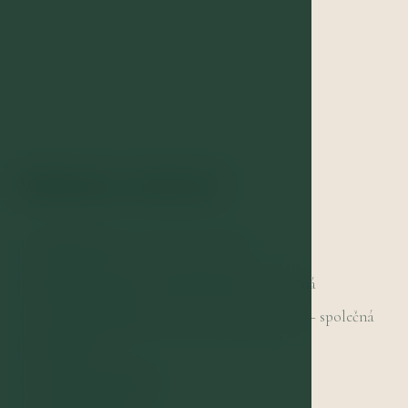
Wellness centrum
Finská sauna
– pánská i dámská
Bylinková sauna v antickém stylu
– společná
Solné tepidarium
– suchá solná procedura – společná
Infra lavice
Zážitková sprcha