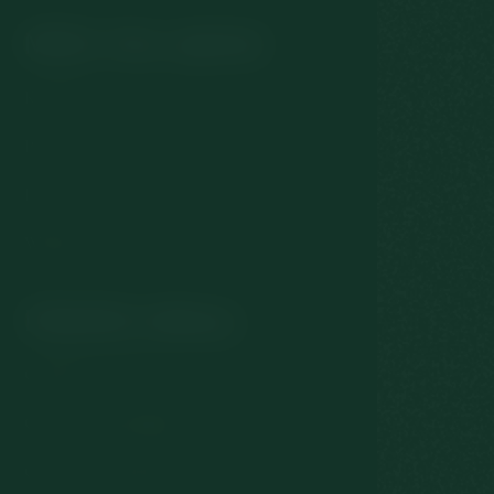
Může Vás zajímat
Kontakt
Pokoje
Léčba
Wellness
Důležité odkazy
GDPR & Cookies
Obchodní podmínky
Ochrana osobních údajů