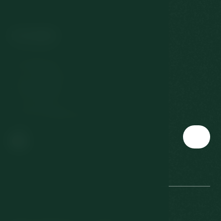
EU dotace
Kontakt
Slovenská 567/3
360 01 Karlovy Vary
Česká republika
T:
+420 353 177 111
E:
reservation@richmond.cz
© 2026 Richmond a.s. All rights reserved.